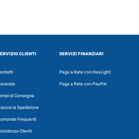
ERVIZIO CLIENTI
SERVIZI FINANZIARI
ontatti
Paga a Rate con HeyLight
Supporto clienti
RF Assist
aranzia
Paga a Rate con PayPal
Ciao, Come posso aiutarti?
empi di Consegna
Puoi chiedermi informazioni generali o
specifiche su certi prodotti.
raccia la Spedizione
Per ottenere dettagli su un determinato
omande Frequenti
prodotto
assicurati di indicarne il nome
completo
ssistenza Clienti