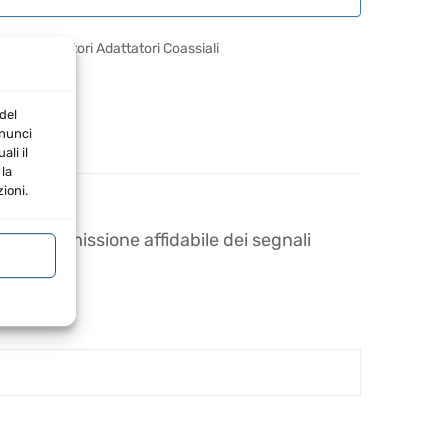
RIA:
Connettori Adattatori Coassiali
del
nnunci
li il
la
ioni.
a trasmissione affidabile dei segnali