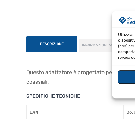
Utilizzia
dispositi
DESCRIZIONE
INFORMAZIONI AGGIUNTIVE
(non) per
comportam
revoca de
Questo adattatore è progettato per consent
coassiali.
SPECIFICHE TECNICHE
EAN
867