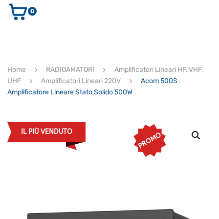
0
AUDIO E VIDEO
STRUMENTI MUSICALI
ELETTRONICA
Home
RADIOAMATORI
Amplificatori Lineari HF, VHF,
ULTIMI ARRIVI
UHF
Amplificatori Lineari 220V
Acom 500S
Ricerca
Amplificatore Lineare Stato Solido 500W
prodotti
CERCA
IL PIÙ VENDUTO
PROMO