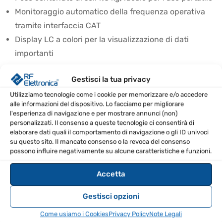
Monitoraggio automatico della frequenza operativa
tramite interfaccia CAT
Display LC a colori per la visualizzazione di dati
importanti
SPECIFICHE TECNICHE
Gestisci la tua privacy
Utilizziamo tecnologie come i cookie per memorizzare e/o accedere
Modello
ACOM-500S
alle informazioni del dispositivo. Lo facciamo per migliorare
l'esperienza di navigazione e per mostrare annunci (non)
personalizzati. Il consenso a queste tecnologie ci consentirà di
Amplificazione
14
elaborare dati quali il comportamento di navigazione o gli ID univoci
(dB)
su questo sito. Il mancato consenso o la revoca del consenso
possono influire negativamente su alcune caratteristiche e funzioni.
Banda
160m, 80m, 60m, 40m, 30m, 20m, 17m,
supportate
15m, 12m, 10m, 6m, 4m
Accetta
Capacità di
Gestisci opzioni
Sì
controllo remoto
Come usiamo i Cookies
Privacy Policy
Note Legali