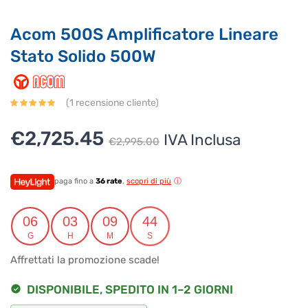
Acom 500S Amplificatore Lineare
Stato Solido 500W
(
1
recensione cliente)
Il
Il
€
2,725.45
IVA Inclusa
€
2,995.00
prezzo
prezzo
originale
attuale
paga fino a
36 rate
,
scopri di più
era:
è:
06
03
09
44
€2,995.00.
€2,725.45.
G
H
M
S
Affrettati la promozione scade!
DISPONIBILE, SPEDITO IN 1–2 GIORNI