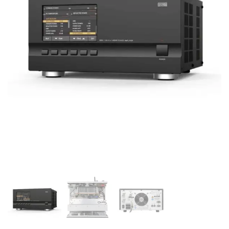
Supporto clienti
RF Assist
Ciao, Come posso aiutarti?
Puoi chiedermi informazioni generali o specifiche su certi
prodotti.
Per ottenere dettagli su un determinato prodotto
assicurati di indicarne il nome completo