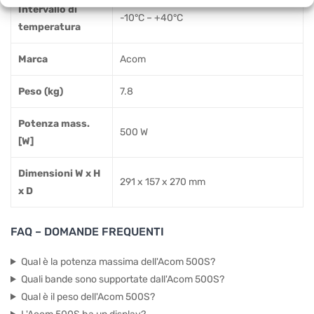
Intervallo di
-10°C – +40°C
temperatura
Marca
Acom
Peso (kg)
7.8
Potenza mass.
500 W
[W]
Dimensioni W x H
291 x 157 x 270 mm
x D
FAQ – DOMANDE FREQUENTI
Qual è la potenza massima dell'Acom 500S?
Quali bande sono supportate dall'Acom 500S?
Qual è il peso dell'Acom 500S?