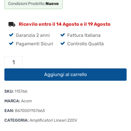
Condizioni Prodotto:
Nuovo
Ricevilo entro il 14 Agosto e il 19 Agosto
Garanzia 2 anni
Fattura Italiana
Pagamenti Sicuri
Controllo Qualità
Acom
500S
Amplificatore
Aggiungi al carrello
Lineare
Stato
SKU:
115766
Solido
500W
MARCA:
Acom
quantità
EAN:
8670001157663
CATEGORIA:
Amplificatori Lineari 220V