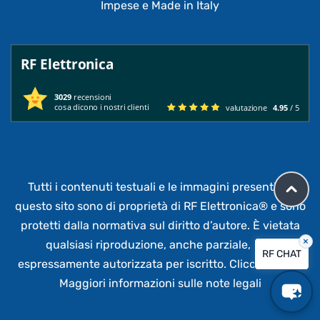
Impese e Made in Italy
RF Elettronica
3029
recensioni
cosa dicono i nostri clienti
valutazione
4.95
/ 5
Tutti i contenuti testuali e le immagini presenti su
questo sito sono di proprietà di RF Elettronica®
e sono
protetti dalla normativa sul diritto d’autore. È vietata
×
qualsiasi riproduzione, anche parziale,
non
RF CHAT
espressamente autorizzata per iscritto.
Clicca qui per
Maggiori informazioni sulle note legali