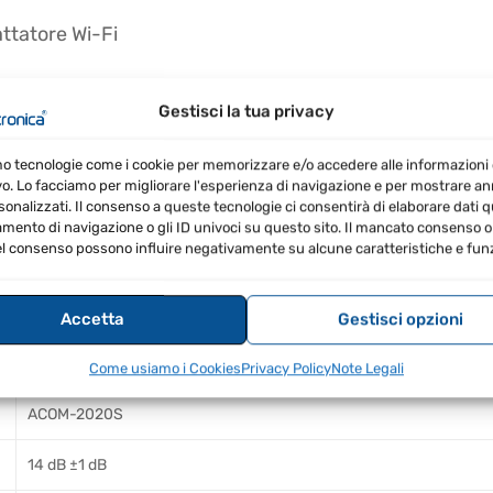
ttatore Wi-Fi
ione con i ricetrasmettitori
Gestisci la tua privacy
mo tecnologie come i cookie per memorizzare e/o accedere alle informazioni 
vo. Lo facciamo per migliorare l'esperienza di navigazione e per mostrare a
CAT del ricetrasmettitore per un monitoraggio automatic
sonalizzati. Il consenso a queste tecnologie ci consentirà di elaborare dati qua
ento di navigazione o gli ID univoci su questo sito. Il mancato consenso o 
nzioni attraverso l'ampio display touch
l consenso possono influire negativamente su alcune caratteristiche e funz
one sia compresa tra 200-240 volt per un funzionament
durante il funzionamento per garantirne l'affidabilità
Accetta
Gestisci opzioni
Come usiamo i Cookies
Privacy Policy
Note Legali
ACOM-2020S
14 dB ±1 dB