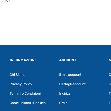
 2020S?
INFORMAZIONI
ACCOUNT
S
Chi Siamo
Il mio account
C
Privacy Policy
Dettagli account
G
Termini e Condizioni
Indirizzi
T
Come usiamo i Cookies
Ordini
T