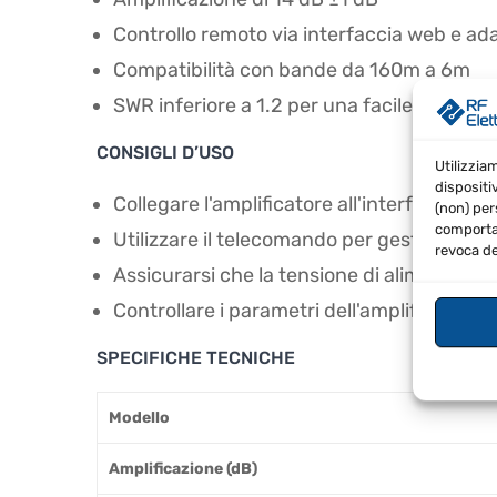
Controllo remoto via interfaccia web e ada
Compatibilità con bande da 160m a 6m
SWR inferiore a 1.2 per una facile integraz
CONSIGLI D’USO
Utilizzia
dispositi
Collegare l'amplificatore all'interfaccia 
(non) per
comportam
Utilizzare il telecomando per gestire le fu
revoca de
Assicurarsi che la tensione di alimentazi
Controllare i parametri dell'amplificatore 
SPECIFICHE TECNICHE
Modello
Amplificazione (dB)