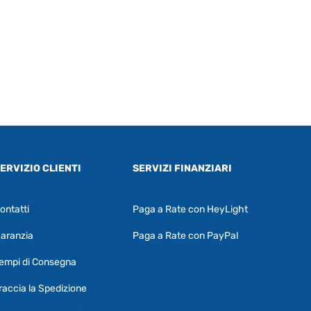
ERVIZIO CLIENTI
SERVIZI FINANZIARI
ontatti
Paga a Rate con HeyLight
Supporto clienti
RF Assist
aranzia
Paga a Rate con PayPal
Ciao, Come posso aiutarti?
empi di Consegna
Puoi chiedermi informazioni generali o
specifiche su certi prodotti.
raccia la Spedizione
Per ottenere dettagli su un determinato