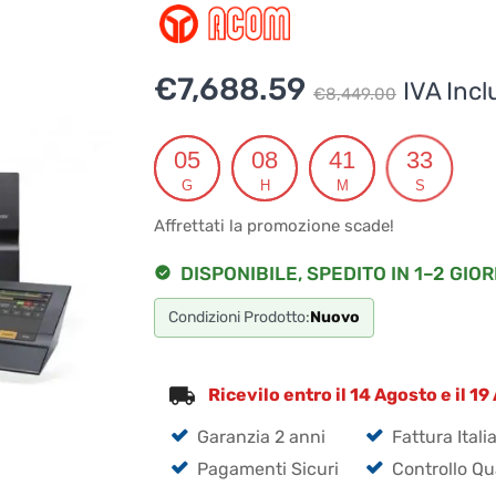
Il
Il
€
7,688.59
IVA Incl
€
8,449.00
prezz
prezz
origin
attual
05
08
41
33
G
H
M
S
era:
è:
Affrettati la promozione scade!
€8,44
€7,68
DISPONIBILE, SPEDITO IN 1–2 GIOR
Condizioni Prodotto:
Nuovo
Ricevilo entro il 14 Agosto e il 1
Garanzia 2 anni
Fattura Itali
Pagamenti Sicuri
Controllo Qu