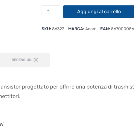
Acom
Aggiungi al carrello
2020S
Amplificatore
SKU:
86323
MARCA:
Acom
EAN:
867000086
Lineare
Stato
Solido
HF
1500
RECENSIONI (0)
W
quantità
ransistor progettato per offrire una potenza di trasmi
ettitori.
 W