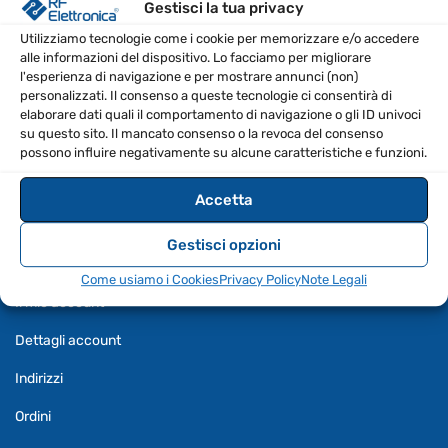
Gestisci la tua privacy
Privacy Policy
Utilizziamo tecnologie come i cookie per memorizzare e/o accedere
alle informazioni del dispositivo. Lo facciamo per migliorare
Termini e Condizioni
l'esperienza di navigazione e per mostrare annunci (non)
personalizzati. Il consenso a queste tecnologie ci consentirà di
Come usiamo i Cookies
elaborare dati quali il comportamento di navigazione o gli ID univoci
su questo sito. Il mancato consenso o la revoca del consenso
Liberatoria Esp, Banda TX
possono influire negativamente su alcune caratteristiche e funzioni.
Note Legali
Accetta
Gestisci opzioni
ACCOUNT
Come usiamo i Cookies
Privacy Policy
Note Legali
Il mio account
Dettagli account
Indirizzi
Ordini