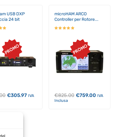
ham USB DXP
microHAM ARCO
ccia 24 bit
Controller per Rotore...
PROMO
PROMO
Il
Il
Il
Il
.00
€
305.97
€
825.00
€
759.00
IVA
IVA
prezzo
prezzo
prezzo
prezzo
Inclusa
originale
attuale
originale
attuale
era:
è:
era:
è:
€329.00.
€305.97.
€825.00.
€759.00.
del