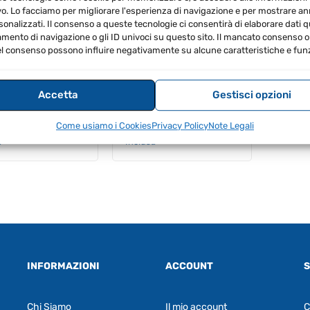
vo. Lo facciamo per migliorare l'esperienza di navigazione e per mostrare a
PROMO
PROMO
sonalizzati. Il consenso a queste tecnologie ci consentirà di elaborare dati qua
ento di navigazione o gli ID univoci su questo sito. Il mancato consenso o 
l consenso possono influire negativamente su alcune caratteristiche e funz
Accetta
Gestisci opzioni
Come usiamo i Cookies
Privacy Policy
Note Legali
Il
Il
Il
Il
.00
€
851.00
€
829.00
€
762.68
IVA
IVA
prezzo
prezzo
prezzo
prezzo
a
Inclusa
originale
attuale
originale
attuale
era:
è:
era:
è:
€925.00.
€851.00.
€829.00.
€762.68.
INFORMAZIONI
ACCOUNT
S
Chi Siamo
Il mio account
C