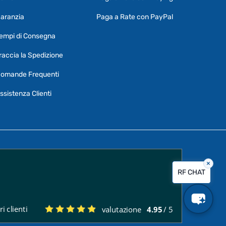
aranzia
Paga a Rate con PayPal
Ciao, Come posso aiutarti?
empi di Consegna
Puoi chiedermi informazioni generali o
specifiche su certi prodotti.
raccia la Spedizione
Per ottenere dettagli su un determinato
omande Frequenti
prodotto
assicurati di indicarne il nome
completo
ssistenza Clienti
×
Vorrei creare un ticket al servizio clienti
RF CHAT
Quali sono i tempi di consegna?
i clienti
valutazione
4.95
/ 5
Posso pagare a rate?