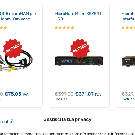
DB15 microHAM per
MicroHam Micro KEYER III
Micro
, Icom, Kenwood
USB
Interfa
PROMO
PROMO
Il
Il
Il
Il
00
€
75.05
€
399.00
€
371.07
€
329
IVA
IVA
prezzo
prezzo
prezzo
prezzo
a
Inclusa
Inclusa
originale
attuale
originale
attuale
era:
è:
era:
è:
€79.00.
€75.05.
€399.00.
€371.07.
Gestisci la tua privacy
AM Controller
microHAM TRIO
per Rotore 400W
Commutatore Antenna
mo tecnologie come i cookie per memorizzare e/o accedere alle informazioni 