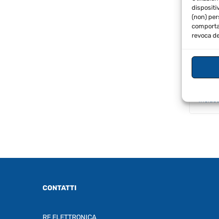
dispositi
(non) per
comportam
revoca de
€
925
Inclus
CONTATTI
RF ELETTRONICA