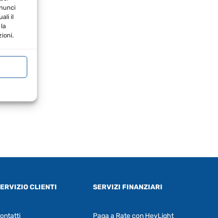
nnunci
li il
la
ioni.
ERVIZIO CLIENTI
SERVIZI FINANZIARI
ontatti
Paga a Rate con HeyLight
Supporto clienti
RF Assist