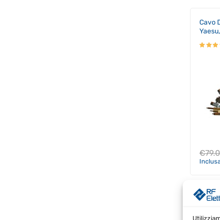
Cavo 
Yaesu
€
79.
Inclus
microH
ARCO 
Utilizzia