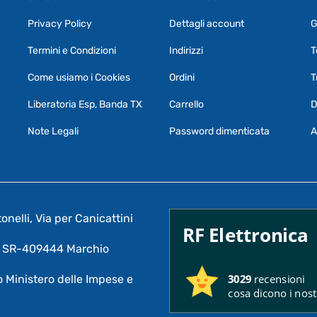
Privacy Policy
Dettagli account
G
Termini e Condizioni
Indirizzi
T
Come usiamo i Cookies
Ordini
T
Liberatoria Esp, Banda TX
Carrello
D
Note Legali
Password dimenticata
A
nelli, Via per Canicattini
RF Elettronica
A: SR-409444 Marchio
3029
recensioni
 Ministero delle Impese e
cosa dicono i nostr