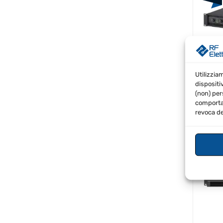
€
1,0
Utilizzia
IVA In
dispositi
(non) per
comportam
revoca de
Dynac
SPE