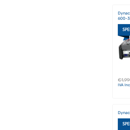
Dynac
600-3
SPE
€
1,9
IVA In
Dynac
SPE