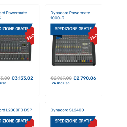
ord Powermate
Dynacord Powermate
3
1000-3
DIZIONE GRATIS
SPEDIZIONE GRATIS
PROMO
PROMO
Il
Il
Il
Il
33.00
€
3,133.02
€
2,969.00
€
2,790.86
prezzo
prezzo
prezzo
prezzo
lusa
IVA Inclusa
originale
attuale
originale
attuale
era:
è:
era:
è:
€3,333.00.
€3,133.02.
€2,969.00.
€2,790.86.
ord L2800FD DSP
Dynacord SL2400
DIZIONE GRATIS
SPEDIZIONE GRATIS