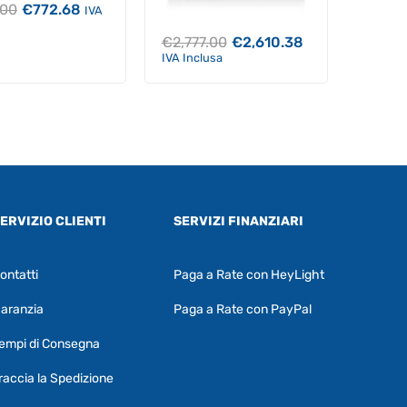
Il
Il
.00
€
772.68
IVA
prezzo
prezzo
originale
attuale
Il
Il
€
2,777.00
€
2,610.38
era:
è:
prezzo
prezzo
IVA Inclusa
€822.00.
€772.68.
originale
attuale
era:
è:
€2,777.00.
€2,610.38.
ERVIZIO CLIENTI
SERVIZI FINANZIARI
ontatti
Paga a Rate con HeyLight
Supporto clienti
RF Assist
aranzia
Paga a Rate con PayPal
Ciao, Come posso aiutarti?
empi di Consegna
Puoi chiedermi informazioni generali o
specifiche su certi prodotti.
raccia la Spedizione
Per ottenere dettagli su un determinato