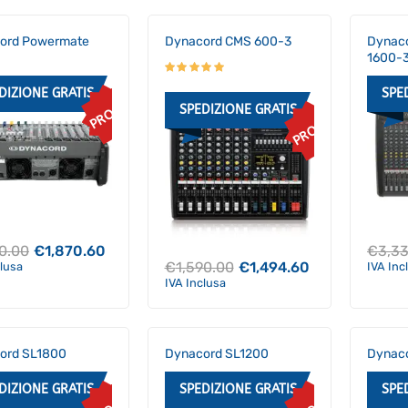
ord Powermate
Dynacord CMS 600-3
Dynac
1600-
DIZIONE GRATIS
SPE
PROMO
SPEDIZIONE GRATIS
PROMO
Il
Il
90.00
€
1,870.60
€
3,3
prezzo
prezzo
Il
Il
€
1,590.00
€
1,494.60
clusa
IVA Inc
originale
attuale
prezzo
prezzo
IVA Inclusa
era:
è:
originale
attuale
€1,990.00.
€1,870.60.
era:
è:
€1,590.00.
€1,494.60.
ord SL1800
Dynacord SL1200
Dynac
DIZIONE GRATIS
SPEDIZIONE GRATIS
SPE