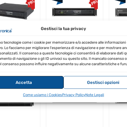
PROMO
PROMO
Gestisci la tua privacy
Il
Il
Il
Il
43.00
€
980.42
€
864.00
€
812.16
€
1,23
mo tecnologie come i cookie per memorizzare e/o accedere alle informazioni 
IVA
prezzo
prezzo
prezzo
prezzo
clusa
Inclusa
IVA Inc
vo. Lo facciamo per migliorare l'esperienza di navigazione e per mostrare a
originale
attuale
originale
attuale
sonalizzati. Il consenso a queste tecnologie ci consentirà di elaborare dati qua
era:
è:
era:
è:
ento di navigazione o gli ID univoci su questo sito. Il mancato consenso o 
€1,043.00.
€980.42.
€864.00.
€812.16.
l consenso possono influire negativamente su alcune caratteristiche e funz
ord L1800FD DSP
Dynacord L3600FD DSP
Dynac
DIZIONE GRATIS
SPEDIZIONE GRATIS
SPE
Accetta
Gestisci opzioni
PROMO
PROMO
Come usiamo i Cookies
Privacy Policy
Note Legali