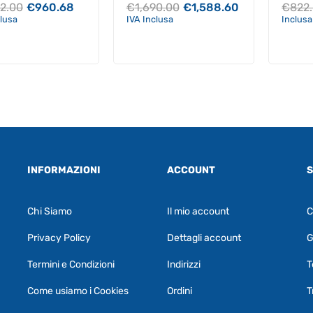
Il
Il
Il
Il
22.00
€
960.68
€
1,690.00
€
1,588.60
€
822
prezzo
prezzo
prezzo
prezzo
clusa
IVA Inclusa
Inclusa
originale
attuale
originale
attuale
era:
è:
era:
è:
€1,022.00.
€960.68.
€1,690.00.
€1,588.60.
INFORMAZIONI
ACCOUNT
S
Chi Siamo
Il mio account
C
Privacy Policy
Dettagli account
G
Termini e Condizioni
Indirizzi
T
Come usiamo i Cookies
Ordini
T