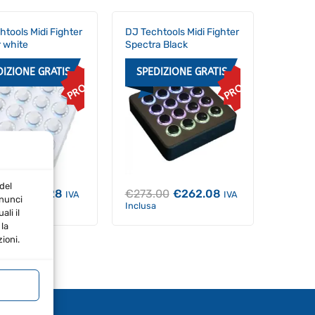
htools Midi Fighter
DJ Techtools Midi Fighter
r white
Spectra Black
DIZIONE GRATIS
SPEDIZIONE GRATIS
PROMO
PROMO
del
Il
Il
Il
Il
.00
€
281.28
€
273.00
€
262.08
IVA
IVA
nnunci
prezzo
prezzo
prezzo
prezzo
Inclusa
li il
originale
attuale
originale
attuale
era:
è:
era:
è:
la
€293.00.
€281.28.
€273.00.
€262.08.
ioni.