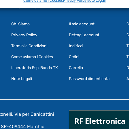
Come usiamo i Cookies
Privacy Policy
Note Legali
INFORMAZIONI
ACCOUNT
S
Chi Siamo
Il mio account
C
Privacy Policy
Dettagli account
G
Termini e Condizioni
Indirizzi
T
Come usiamo i Cookies
Ordini
T
Liberatoria Esp, Banda TX
Carrello
D
Note Legali
Password dimenticata
A
nelli, Via per Canicattini
RF Elettronica
A: SR-409444 Marchio