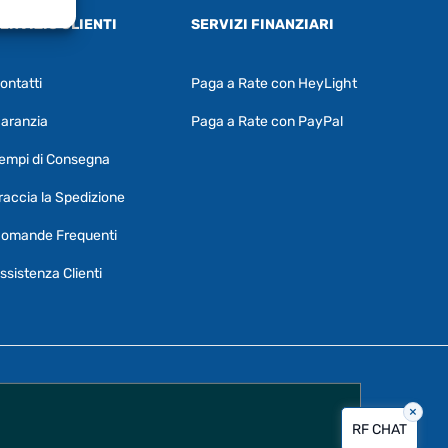
ERVIZIO CLIENTI
SERVIZI FINANZIARI
ontatti
Paga a Rate con HeyLight
Supporto clienti
RF Assist
aranzia
Paga a Rate con PayPal
Ciao, Come posso aiutarti?
empi di Consegna
Puoi chiedermi informazioni generali o
specifiche su certi prodotti.
raccia la Spedizione
Per ottenere dettagli su un determinato
omande Frequenti
prodotto
assicurati di indicarne il nome
completo
ssistenza Clienti
×
Vorrei creare un ticket al servizio clienti
RF CHAT