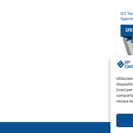
DJ Tec
Spectr
SPE
Utilizzia
€
273
dispositi
Inclus
(non) per
comportam
revoca de