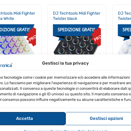
htools Midi Fighter
DJ Techtools Midi Fighter
DJ Tec
a White
Twister black
Twiste
DIZIONE GRATIS
SPEDIZIONE GRATIS
SPE
PROMO
PROMO
Gestisci la tua privacy
mo tecnologie come i cookie per memorizzare e/o accedere alle informazioni 
Il
Il
Il
Il
.00
€
262.08
€
298.00
€
286.08
€
293
IVA
IVA
vo. Lo facciamo per migliorare l'esperienza di navigazione e per mostrare a
prezzo
prezzo
prezzo
prezzo
a
Inclusa
Inclusa
sonalizzati. Il consenso a queste tecnologie ci consentirà di elaborare dati qua
originale
attuale
originale
attuale
era:
è:
era:
è:
ento di navigazione o gli ID univoci su questo sito. Il mancato consenso o 
€273.00.
€262.08.
€298.00.
€286.08.
l consenso possono influire negativamente su alcune caratteristiche e funz
Accetta
Gestisci opzioni