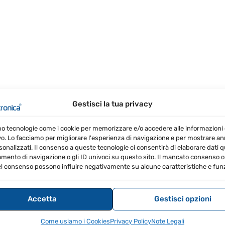
Gestisci la tua privacy
DIZIONE GRATIS
PROMO
90.00
Il
mo tecnologie come i cookie per memorizzare e/o accedere alle informazioni 
58.60
zo
prezzo
vo. Lo facciamo per migliorare l'esperienza di navigazione e per mostrare a
clusa
nale
attuale
sonalizzati. Il consenso a queste tecnologie ci consentirà di elaborare dati qua
è:
ento di navigazione o gli ID univoci su questo sito. Il mancato consenso o 
0.00.
€2,058.60.
l consenso possono influire negativamente su alcune caratteristiche e funz
Accetta
Gestisci opzioni
Come usiamo i Cookies
Privacy Policy
Note Legali