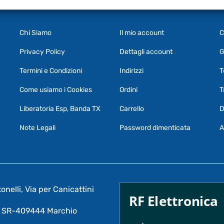
INFORMAZIONI
ACCOUNT
S
Chi Siamo
Il mio account
C
Privacy Policy
Dettagli account
G
Termini e Condizioni
Indirizzi
T
Come usiamo i Cookies
Ordini
T
Liberatoria Esp, Banda TX
Carrello
D
Note Legali
Password dimenticata
A
nelli, Via per Canicattini
RF Elettronica
A: SR-409444 Marchio