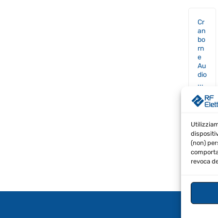
Cr
an
bo
rn
e
Au
dio
...
SPE
€
2,1
Il
Utilizzia
€
2,0
prez
dispositi
IVA In
origi
(non) per
era:
comportam
€2,19
revoca de