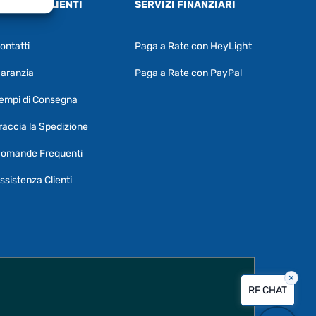
ERVIZIO CLIENTI
SERVIZI FINANZIARI
ontatti
Paga a Rate con HeyLight
Supporto clienti
RF Assist
aranzia
Paga a Rate con PayPal
Ciao, Come posso aiutarti?
empi di Consegna
Puoi chiedermi informazioni generali o
specifiche su certi prodotti.
raccia la Spedizione
Per ottenere dettagli su un determinato
omande Frequenti
prodotto
assicurati di indicarne il nome
completo
ssistenza Clienti
×
Vorrei creare un ticket al servizio clienti
RF CHAT