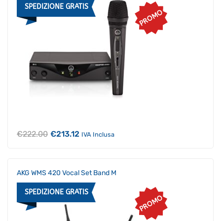
SPEDIZIONE GRATIS
PROMO
Il
Il
€
222.00
€
213.12
IVA Inclusa
prezzo
prezzo
originale
attuale
era:
è:
€222.00.
€213.12.
AKG WMS 420 Vocal Set Band M
SPEDIZIONE GRATIS
PROMO