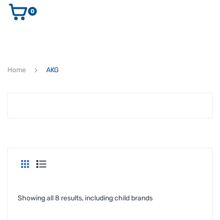
0
AUDIO E VIDEO
STRUMENTI MUSICALI
ELETTRONICA
Home
AKG
ULTIMI ARRIVI
Ricerca
prodotti
CERCA
Showing all 8 results, including child brands