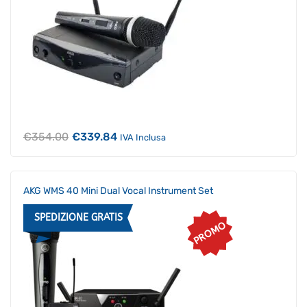
Il
Il
€
354.00
€
339.84
IVA Inclusa
prezzo
prezzo
originale
attuale
era:
è:
€354.00.
€339.84.
AKG WMS 40 Mini Dual Vocal Instrument Set
SPEDIZIONE GRATIS
PROMO