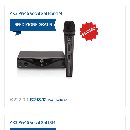
era:
è:
€555.00.
€527.25.
AKG PW45 Vocal Set Band M
SPEDIZIONE GRATIS
PROMO
Il
Il
€
222.00
€
213.12
IVA Inclusa
prezzo
prezzo
originale
attuale
era:
è:
€222.00.
€213.12.
AKG PW45 Vocal Set ISM