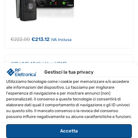
Il
Il
€
222.00
€
213.12
IVA Inclusa
prezzo
prezzo
originale
attuale
era:
è:
€222.00.
€213.12.
AKG WMS 40 Mini Vocal ISM2
Gestisci la tua privacy
SPEDIZIONE GRATIS
Utilizziamo tecnologie come i cookie per memorizzare e/o accedere
alle informazioni del dispositivo. Lo facciamo per migliorare
l'esperienza di navigazione e per mostrare annunci (non)
personalizzati. Il consenso a queste tecnologie ci consentirà di
elaborare dati quali il comportamento di navigazione o gli ID univoci
su questo sito. Il mancato consenso o la revoca del consenso
possono influire negativamente su alcune caratteristiche e funzioni.
Accetta