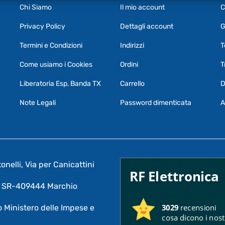
Chi Siamo
Il mio account
C
Privacy Policy
Dettagli account
G
Termini e Condizioni
Indirizzi
T
Come usiamo i Cookies
Ordini
T
Liberatoria Esp, Banda TX
Carrello
D
Note Legali
Password dimenticata
A
nelli, Via per Canicattini
RF Elettronica
A: SR-409444 Marchio
3029
recensioni
 Ministero delle Impese e
cosa dicono i nostr