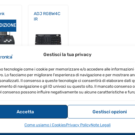
ink
ADJ RGBW4C
IR
DIZIONE GRATIS
PROMO
Gestisci la tua privacy
Il
.00
€
6
Il
prezzo
4
€
58.00
IVA
IVA
prezzo
originale
a
Inclusa
mo tecnologie come i cookie per memorizzare e/o accedere alle informazioni 
attuale
era:
vo. Lo facciamo per migliorare l'esperienza di navigazione e per mostrare a
è:
€666.00.
€626.04.
sonalizzati. Il consenso a queste tecnologie ci consentirà di elaborare dati qua
ento di navigazione o gli ID univoci su questo sito. Il mancato consenso o 
l consenso possono influire negativamente su alcune caratteristiche e funz
Accetta
Gestisci opzioni
INFORMAZIONI
ACCOUNT
S
Come usiamo i Cookies
Privacy Policy
Note Legali