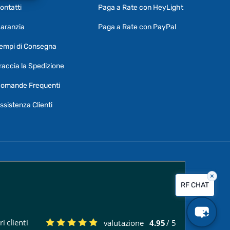
ontatti
Paga a Rate con HeyLight
Supporto clienti
RF Assist
aranzia
Paga a Rate con PayPal
Ciao, Come posso aiutarti?
empi di Consegna
Puoi chiedermi informazioni generali o
specifiche su certi prodotti.
raccia la Spedizione
Per ottenere dettagli su un determinato
omande Frequenti
prodotto
assicurati di indicarne il nome
completo
ssistenza Clienti
×
Vorrei creare un ticket al servizio clienti
RF CHAT
Quali sono i tempi di consegna?
i clienti
valutazione
4.95
/ 5