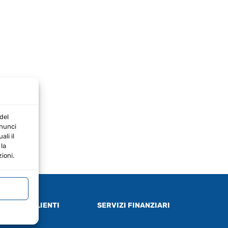
del
nnunci
li il
la
ioni.
ERVIZIO CLIENTI
SERVIZI FINANZIARI