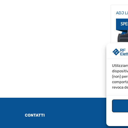
ADJ L
SPE
€
666
26.0
Inclus
Utilizzia
dispositi
(non) per
comportam
revoca de
CONTATTI